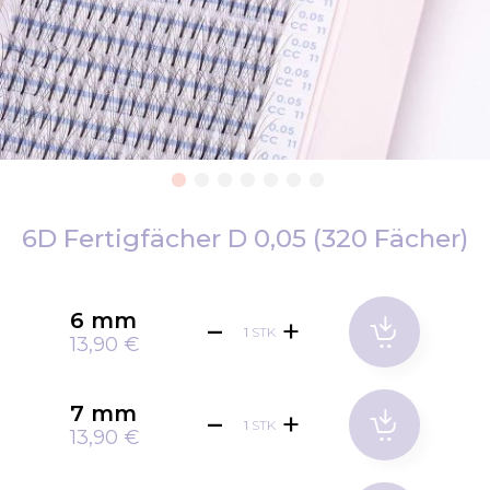
Zum
Anfang
6D Fertigfächer D 0,05 (320 Fächer)
der
Bildgalerie
springen
6 mm
STK
13,90 €
7 mm
STK
13,90 €