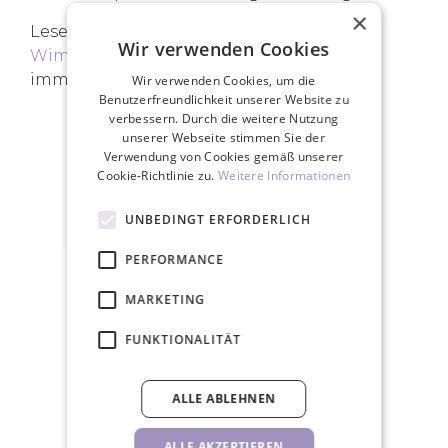
×
Lesen Sie mehr darüber, warum
Fertige
Wir verwenden Cookies
Wimpernfächer
bei Wimpernkünstlern
immer beliebter werden.
Wir verwenden Cookies, um die
Benutzerfreundlichkeit unserer Website zu
verbessern. Durch die weitere Nutzung
unserer Webseite stimmen Sie der
Verwendung von Cookies gemäß unserer
IHRE VORTEILE
Cookie-Richtlinie zu.
Weitere Informationen
UNBEDINGT ERFORDERLICH
PERFORMANCE
MARKETING
Kostenloser Versand bei Bestellungen
über 150 €
FUNKTIONALITÄT
ALLE ABLEHNEN
ALLE AKZEPTIEREN