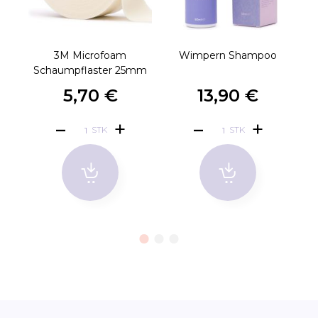
3M Microfoam
Wimpern Shampoo
6
Schaumpflaster 25mm
5,70 €
13,90 €
STK
STK