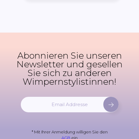
Abonnieren Sie unseren
Newsletter und gesellen
Sie sich zu anderen
Wimpernstylistinnen!
M
e
l
d
e
* Mit Ihrer Anmeldung willigen Sie den
n
AGB
ein