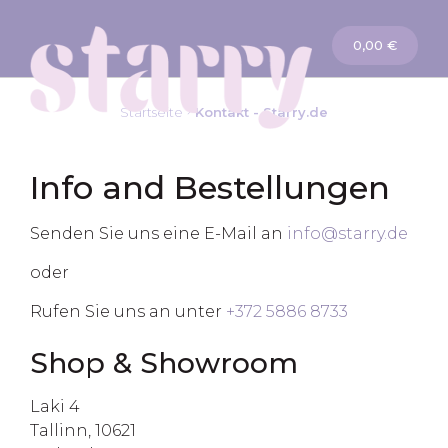
Warenkorb
0,00 €
Startseite
Kontakt - Starry.de
Info and Bestellungen
Senden Sie uns eine E-Mail an
info@starry.de
oder
Rufen Sie uns an unter
+372 5886 8733
Shop & Showroom
Laki 4
Tallinn, 10621