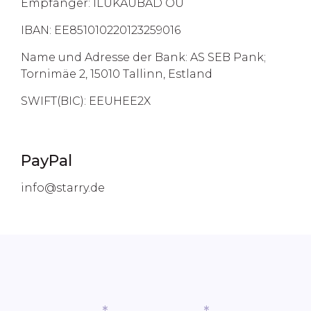
Empfänger: ILUKAUBAD OÜ
IBAN: EE851010220123259016
Name und Adresse der Bank: AS SEB Pank;
Tornimäe 2, 15010 Tallinn, Estland
SWIFT(BIC): EEUHEE2X
PayPal
info@starry.de