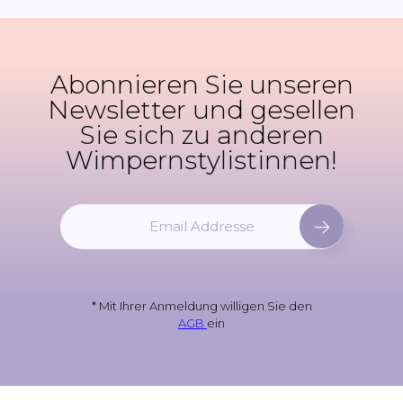
Abonnieren Sie unseren
Newsletter und gesellen
Sie sich zu anderen
Wimpernstylistinnen!
M
e
l
d
e
* Mit Ihrer Anmeldung willigen Sie den
n
AGB
ein
S
i
e
s