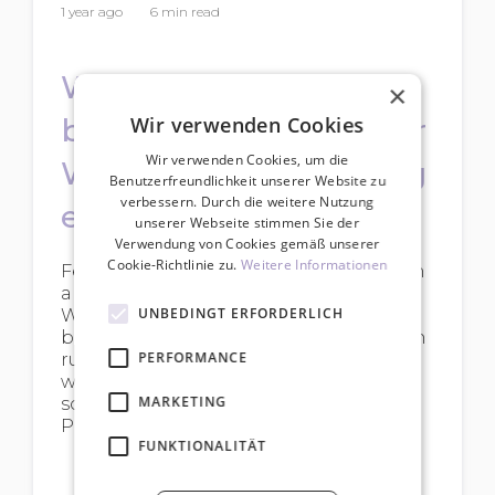
1 year ago
6 min read
Wie wählt man die
×
Wir verwenden Cookies
besten Fertigfächer für
Wir verwenden Cookies, um die
Wimpernverlängerung
Benutzerfreundlichkeit unserer Website zu
verbessern. Durch die weitere Nutzung
en aus?
unserer Webseite stimmen Sie der
Verwendung von Cookies gemäß unserer
Cookie-Richtlinie zu.
Weitere Informationen
Fertigfächer-Wimpern gehören zu den
angesagtesten Trends in der
UNBEDINGT ERFORDERLICH
Wimpernbranche. In diesem Artikel
beantworten wir die häufigsten Fragen
PERFORMANCE
rund um Wimpernfächer, erklären,
worauf du bei der Auswahl achten
MARKETING
solltest und woran du minderwertige
Produkte erkennst.
FUNKTIONALITÄT