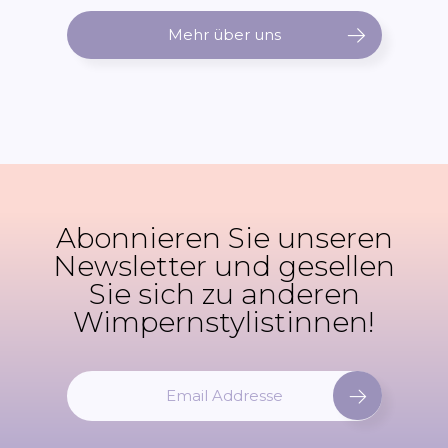
Mehr über uns
Abonnieren Sie unseren
Newsletter und gesellen
Sie sich zu anderen
Wimpernstylistinnen!
M
e
l
d