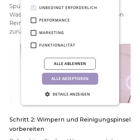
Spülen Sie Ihr Gesicht gründlich mit
UNBEDINGT ERFORDERLICH
Wasser ab, damit keine Rückstände von
PERFORMANCE
Reiniger oder Make-up-Entferner
zurückbleiben.
MARKETING
FUNKTIONALITÄT
ALLE ABLEHNEN
ALLE AKZEPTIEREN
DETAILS ANZEIGEN
Schritt 2: Wimpern und Reinigungspinsel
vorbereiten