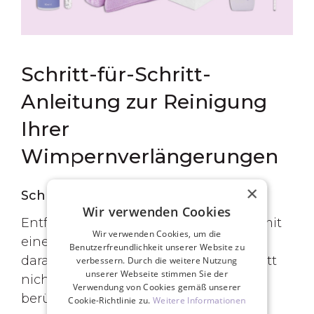
Schritt-für-Schritt-
Anleitung zur Reinigung
Ihrer
Wimpernverlängerungen
×
Schritt 1: Make-up entfernen
Wir verwenden Cookies
Entfernen Sie Ihr Make-up vorsichtig mit
Wir verwenden Cookies, um die
einem ölfreien Reiniger. Achten Sie
Benutzerfreundlichkeit unserer Website zu
darauf, Ihre Wimpern bei diesem Schritt
verbessern. Durch die weitere Nutzung
unserer Webseite stimmen Sie der
nicht mit dem Make-up-Entferner zu
Verwendung von Cookies gemäß unserer
berühren.
Cookie-Richtlinie zu.
Weitere Informationen