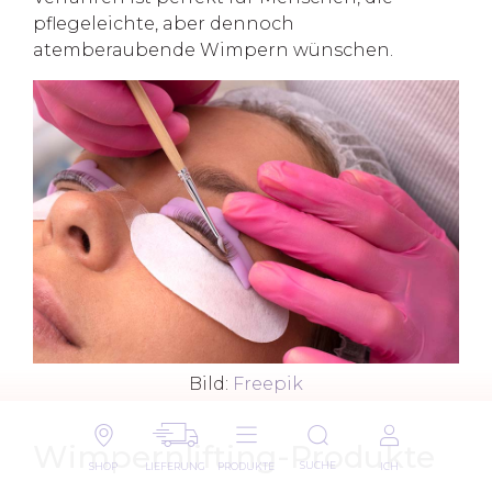
pflegeleichte, aber dennoch
atemberaubende Wimpern wünschen.
Bild:
Freepik
Wimpernlifting-Produkte
SUCHE
SHOP
LIEFERUNG
PRODUKTE
ICH