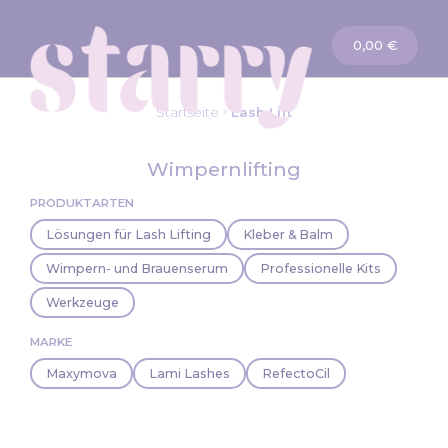
Warenkorb
0,00 €
Startseite
Lash Lift
Wimpernlifting
PRODUKTARTEN
Lösungen für Lash Lifting
Kleber & Balm
Wimpern- und Brauenserum
Professionelle Kits
Werkzeuge
MARKE
Maxymova
Lami Lashes
RefectoCil