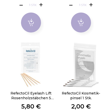
STK
STK
RefectoCil Eyelash Lift
RefectoCil Kosmetik­
Rosen­holzstäbchen 5
pinsel 1 Stk.
Stk.
5,80 €
2,00 €