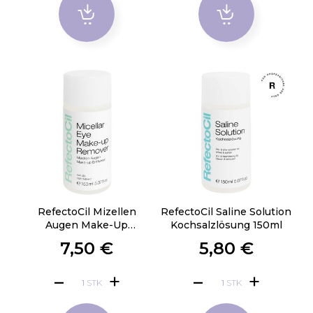
RefectoCil Mizellen
RefectoCil Saline Solution
Augen Make-Up
Kochsalz­lösung 150ml
Entferner 150ml
7,50 €
5,80 €
STK
STK