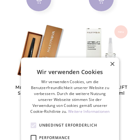
neu
×
Wir verwenden Cookies
Wir verwenden Cookies, um die
Maxymova EYELASH
Maxymova AFTER LIFT
Benutzerfreundlichkeit unserer Website zu
STRENGTHENING
REGENERATOR 5ml
verbessern. Durch die weitere Nutzung
SERUM
unserer Webseite stimmen Sie der
24,90 €
21,90 €
Verwendung von Cookies gemäß unserer
Cookie-Richtlinie zu.
Weitere Informationen
STK
STK
UNBEDINGT ERFORDERLICH
PERFORMANCE