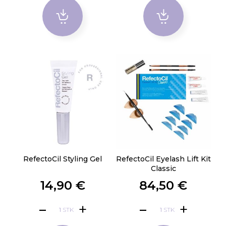
RefectoCil Styling Gel
RefectoCil Eyelash Lift Kit
Classic
14,90 €
84,50 €
STK
STK