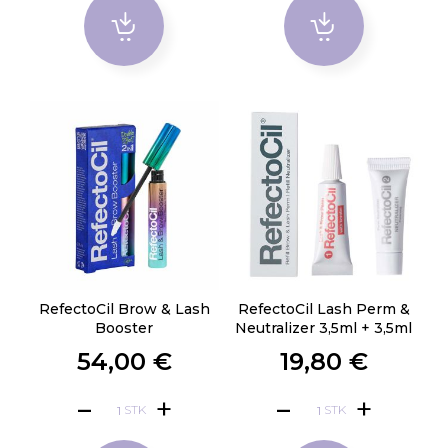
RefectoCil Brow & Lash
RefectoCil Lash Perm &
Booster
Neutralizer 3,5ml + 3,5ml
54,00 €
19,80 €
STK
STK