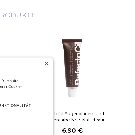
PRODUKTE
×
 Durch die
erer Cookie-
UNKTIONALITÄT
de Brow
RefectoCil Augenbrauen- und
te
Wimpernfarbe Nr. 3 Naturbraun
€
6,90 €