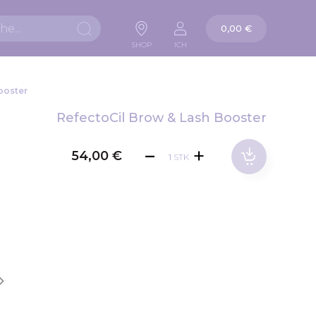
Warenkorb
0,00 €
Suche
SHOP
ICH
ooster
RefectoCil Brow & Lash Booster
54,00 €
STK