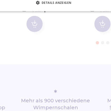
DETAILS ANZEIGEN
STK
STK
*
Mehr als 900 verschiedene
M
op
Wimpernschalen