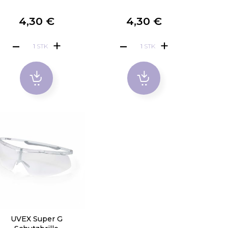
4,30 €
4,30 €
STK
STK
UVEX Super G