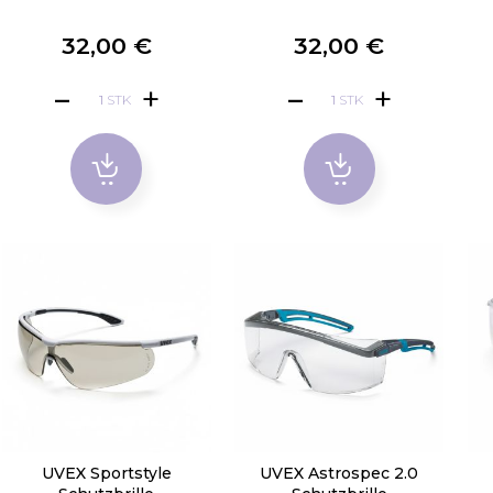
32,00 €
32,00 €
STK
STK
UVEX Sportstyle
UVEX Astrospec 2.0