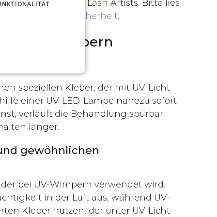
als auch für die Lash Artists. Bitte lies
UNKTIONALITÄT
tikel zur UV-LED-Sicherheit
.
 UV-LED-Wimpern
 speziellen Kleber, der mit UV-Licht
hilfe einer UV-LED-Lampe nahezu sofort
nst, verläuft die Behandlung spürbar
halten länger.
 und gewöhnlichen
, der bei UV-Wimpern verwendet wird.
tigkeit in der Luft aus, während UV-
ten Kleber nutzen, der unter UV-Licht