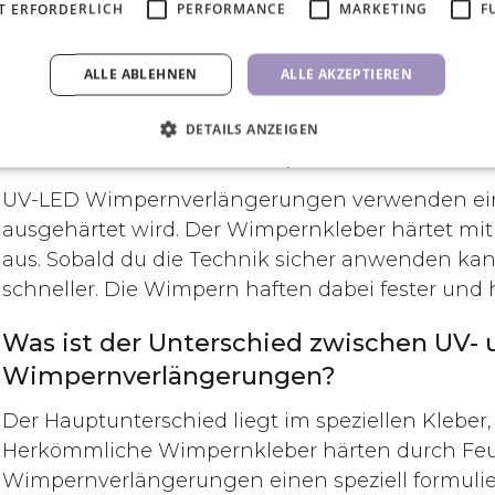
Sicherheitsvorkehrungen sowohl für die Kundinnen 
T ERFORDERLICH
PERFORMANCE
MARKETING
F
vor der Verwendung dieser Produkte unseren
Ar
ALLE ABLEHNEN
ALLE AKZEPTIEREN
Häufig gestellte Fragen über
DETAILS ANZEIGEN
Was sind UV-LED-Wimpern?
UV-LED Wimpernverlängerungen verwenden einen
ausgehärtet wird. Der Wimpernkleber härtet mit
aus. Sobald du die Technik sicher anwenden kan
schneller. Die Wimpern haften dabei fester und 
Was ist der Unterschied zwischen UV-
Wimpernverlängerungen?
Der Hauptunterschied liegt im speziellen Kleber
Herkömmliche Wimpernkleber härten durch Feuch
Wimpernverlängerungen einen speziell formulier