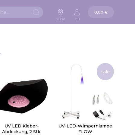
Warenkorb
0,00 €
Suche
SHOP
ICH
n
sale
UV LED Kleber-
UV-LED-Wimpernlampe
Abdeckung, 2 Stk.
FLOW