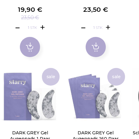
19,90 €
23,50 €
23,50 €
STK
STK
sale
sale
DARK GREY Gel
DARK GREY Gel
Sc
Augenpads 1 Paar
Augenpads 160 Paar