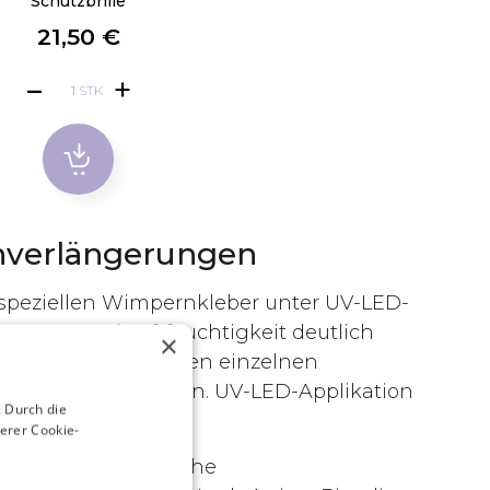
Schutzbrille
21,50 €
STK
nverlängerungen
speziellen Wimpernkleber unter UV-LED-
peratur und Luftfeuchtigkeit deutlich
×
erklebungen zwischen einzelnen
fe sofort gebunden. UV-LED-Applikation
 Durch die
erer Cookie-
rfordert zusätzliche