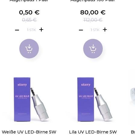
0,50 €
80,00 €
0,65 €
112,00 €
STK
STK
Weiße UV LED-Birne 5W
Lila UV LED-Birne 5W
Br