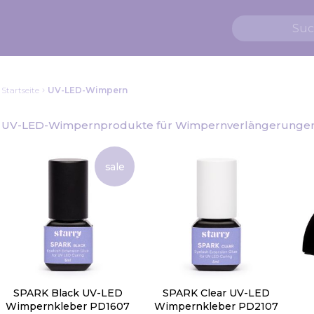
Startseite
UV-LED-Wimpern
UV-LED-Wimpernprodukte für Wimpernverlängerunge
sale
SPARK Black UV-LED
SPARK Clear UV-LED
Wimpernkleber PD1607
Wimpernkleber PD2107