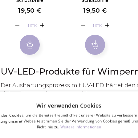
Schutzbrille
Schutzbrille
19,50 €
19,50 €
STK
STK
UV-LED-Produkte für Wimper
Der Aushärtungsprozess mit UV-LED härtet den 
Licht nahezu sofort aus. So wirken sich Raumtem
weniger auf das Ergebnis aus. Unerwünschte V
Wir verwenden Cookies
Wimpern werden vermieden und die Kleberdämp
nden Cookies, um die Benutzerfreundlichkeit unserer Website zu verbessern.
ist meist schneller und hält verlässlich länger.
zung unserer Webseite stimmen Sie der Verwendung von Cookies gemäß uns
Richtlinie zu.
Weitere Informationen
Die UV-Aushärtung bei Wimpernverlängerungen e