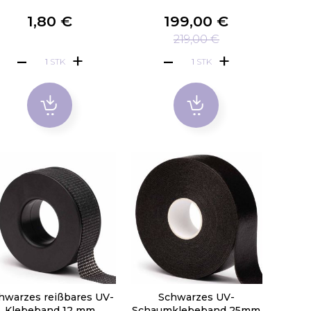
1,80 €
199,00 €
219,00 €
STK
STK
hwarzes reißbares UV-
Schwarzes UV-
Klebeband 12 mm
Schaumklebeband 25mm