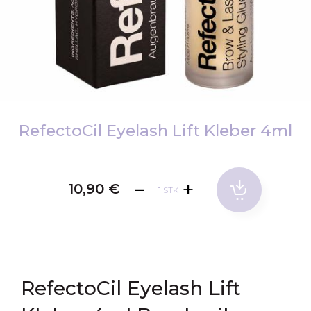
Zum
Anfang
RefectoCil Eyelash Lift Kleber 4ml
der
Bildgalerie
springen
10,90 €
STK
RefectoCil Eyelash Lift