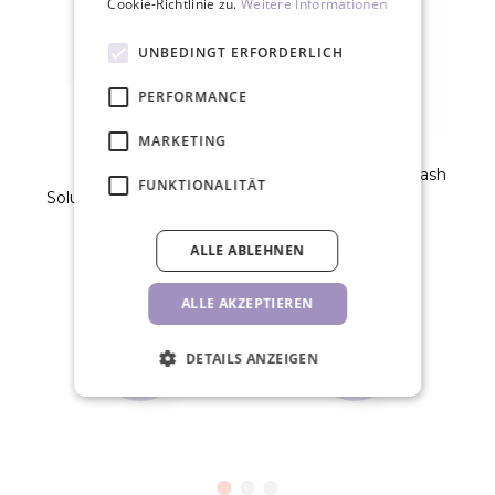
Cookie-Richtlinie zu.
Weitere Informationen
UNBEDINGT ERFORDERLICH
PERFORMANCE
MARKETING
RefectoCil Saline
RefectoCil Brow & Lash
FUNKTIONALITÄT
Solution Kochsalz­lösung
Booster
150ml
5,80 €
54,00 €
ALLE ABLEHNEN
STK
STK
ALLE AKZEPTIEREN
DETAILS ANZEIGEN