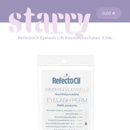
Warenkorb
0,00 €
Startseite
Lash Lift
RefectoCil Eyelash Lift Kosmetikschalen 2 Stk.
Zum
Ende
der
Bildgalerie
springen