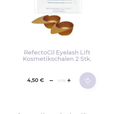
Zum
Anfang
RefectoCil Eyelash Lift
der
Kosmetikschalen 2 Stk.
Bildgalerie
springen
4,50 €
STK