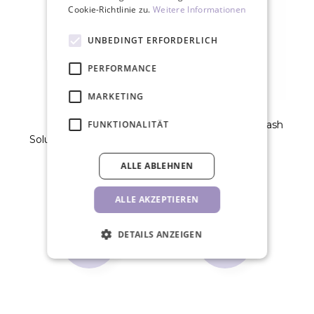
Cookie-Richtlinie zu.
Weitere Informationen
UNBEDINGT ERFORDERLICH
PERFORMANCE
MARKETING
RefectoCil Saline
FUNKTIONALITÄT
RefectoCil Brow & Lash
R
Solution Kochsalz­lösung
Booster
150ml
5,80 €
54,00 €
ALLE ABLEHNEN
STK
STK
ALLE AKZEPTIEREN
DETAILS ANZEIGEN