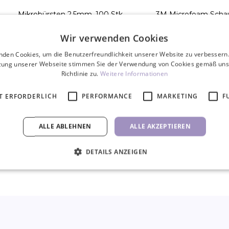
Mikrobürsten 2,5mm, 100 Stk.
3M Microfoam Scha
25mm
Wir verwenden Cookies
3,50 €
5,70 €
nden Cookies, um die Benutzerfreundlichkeit unserer Website zu verbessern.
4,90 €
zung unserer Webseite stimmen Sie der Verwendung von Cookies gemäß uns
Richtlinie zu.
Weitere Informationen
STK
STK
T ERFORDERLICH
PERFORMANCE
MARKETING
F
ALLE ABLEHNEN
ALLE AKZEPTIEREN
DETAILS ANZEIGEN