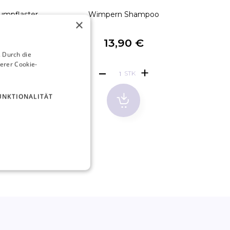
umpflaster
Wimpern Shampoo
Mini 
×
13,90 €
 Durch die
erer Cookie-
STK
UNKTIONALITÄT