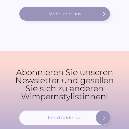
Mehr über uns
Abonnieren Sie unseren
Newsletter und gesellen
Sie sich zu anderen
Wimpernstylistinnen!
M
e
l