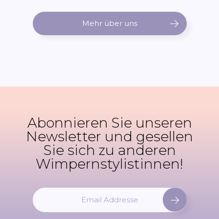
Mehr über uns
Abonnieren Sie unseren
Newsletter und gesellen
Sie sich zu anderen
Wimpernstylistinnen!
M
e
l