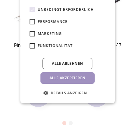
UNBEDINGT ERFORDERLICH
PERFORMANCE
MARKETING
Pinzette Vetus, ESD-12
Pinzette Vetus, ESD-17
P
FUNKTIONALITÄT
7,70 €
7,70 €
ALLE ABLEHNEN
STK
STK
ALLE AKZEPTIEREN
DETAILS ANZEIGEN