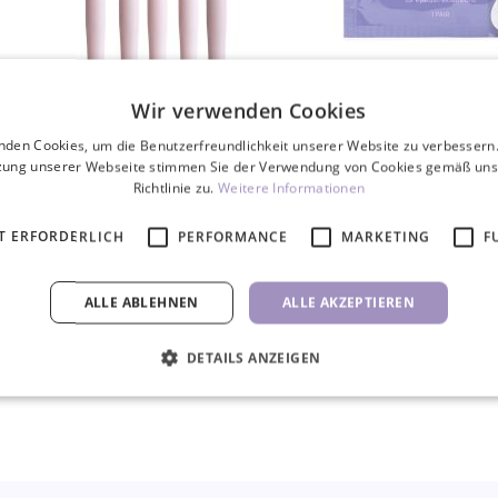
Wir verwenden Cookies
Mikrobürsten 2,5mm, 100 Stk.
Premium Gelpflast
nden Cookies, um die Benutzerfreundlichkeit unserer Website zu verbessern.
zung unserer Webseite stimmen Sie der Verwendung von Cookies gemäß uns
3,50 €
0,70 
Richtlinie zu.
Weitere Informationen
4,90 €
T ERFORDERLICH
PERFORMANCE
MARKETING
F
STK
STK
ALLE ABLEHNEN
ALLE AKZEPTIEREN
DETAILS ANZEIGEN