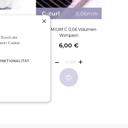
×
er 1 Paar
PREMIUM C 0,06 Volumen
PRE
Wimpern
 Durch die
erer Cookie-
€
6,00 €
UNKTIONALITÄT
STK