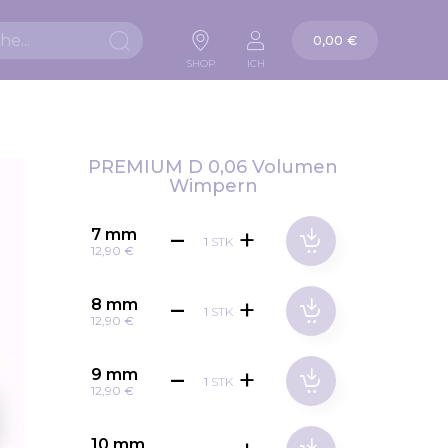
Warenkorb
0,00 €
Suche
SHOP
ICH
PREMIUM D 0,06 Volumen
Wimpern
7 mm
STK
12,90 €
8 mm
STK
12,90 €
9 mm
STK
12,90 €
10 mm