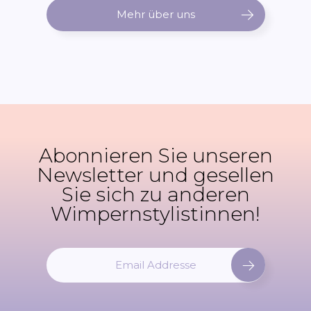
Mehr über uns
Abonnieren Sie unseren
Newsletter und gesellen
Sie sich zu anderen
Wimpernstylistinnen!
M
e
l
d