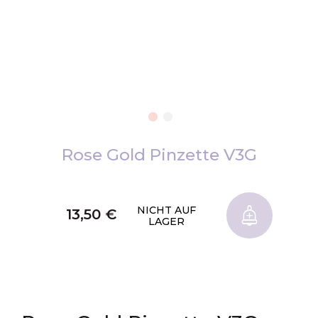
Zum
Anfang
Rose Gold Pinzette V3G
der
Bildgalerie
springen
NICHT AUF
13,50 €
LAGER