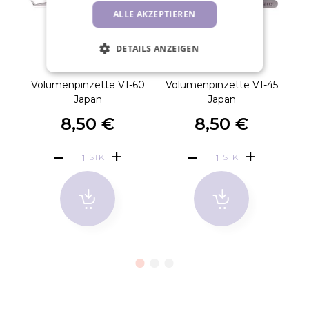
ALLE AKZEPTIEREN
DETAILS ANZEIGEN
Volumenpinzette V1-60
Volumenpinzette V1-45
V
Japan
Japan
8,50 €
8,50 €
STK
STK