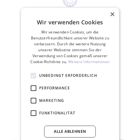
×
Wir versenden an Werktagen innerhalb
Wir verwenden Cookies
von 24 Stunden
Wir verwenden Cookies, um die
Benutzerfreundlichkeit unserer Website zu
verbessern. Durch die weitere Nutzung
unserer Webseite stimmen Sie der
Verwendung von Cookies gemäß unserer
Cookie-Richtlinie zu.
Weitere Informationen
30 Tage Rückgaberecht
UNBEDINGT ERFORDERLICH
PERFORMANCE
ZUGEHÖRIGE PRODUKTE
MARKETING
FUNKTIONALITÄT
ALLE ABLEHNEN