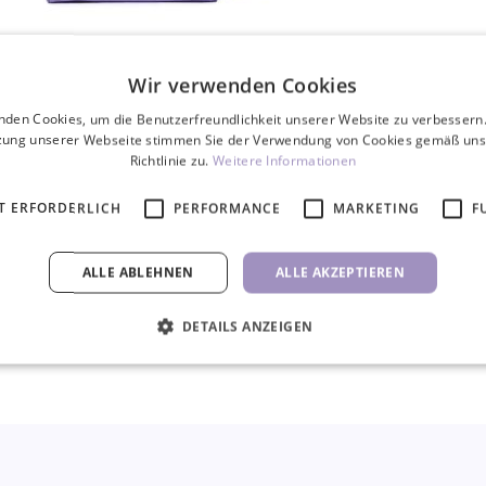
Professionelle Kosmetiktasche
Volumenpinzette V
Wir verwenden Cookies
nden Cookies, um die Benutzerfreundlichkeit unserer Website zu verbessern.
59,00 €
8,50 €
zung unserer Webseite stimmen Sie der Verwendung von Cookies gemäß uns
Richtlinie zu.
Weitere Informationen
STK
STK
T ERFORDERLICH
PERFORMANCE
MARKETING
F
ALLE ABLEHNEN
ALLE AKZEPTIEREN
DETAILS ANZEIGEN