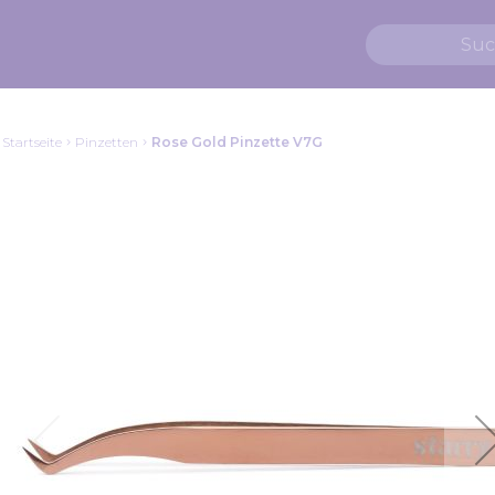
Startseite
Pinzetten
Rose Gold Pinzette V7G
Zum
Ende
der
Bildgalerie
springen