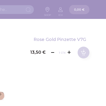
Warenkorb
0,00 €
Suche
SHOP
ICH
Rose Gold Pinzette V7G
13,50 €
STK