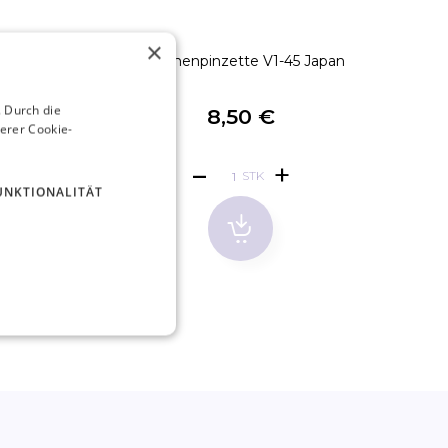
×
1-60 Japan
Volumenpinzette V1-45 Japan
Volu
 Durch die
8,50 €
erer Cookie-
STK
UNKTIONALITÄT