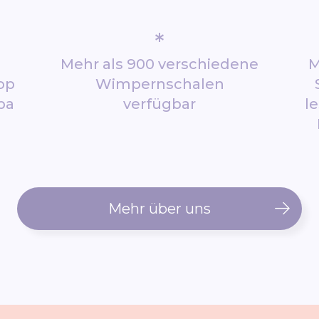
*
Mehr als 900 verschiedene
M
op
Wimpernschalen
pa
verfügbar
l
Mehr über uns