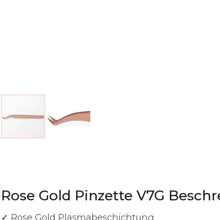
Zum
Anfang
der
Bildgalerie
springen
Rose Gold Pinzette V7G Besch
✓ Rose Gold Plasmabeschichtung