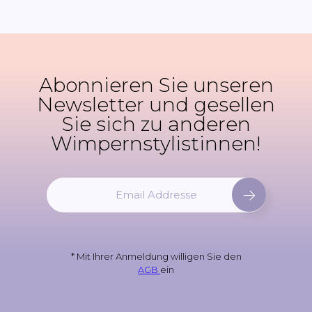
Abonnieren Sie unseren
Newsletter und gesellen
Sie sich zu anderen
Wimpernstylistinnen!
M
e
l
d
e
* Mit Ihrer Anmeldung willigen Sie den
n
AGB
ein
S
i
e