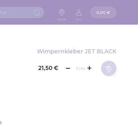
Warenkorb
0,00 €
Suche
SHOP
ICH
Wimpernkleber JET BLACK
21,50 €
STK