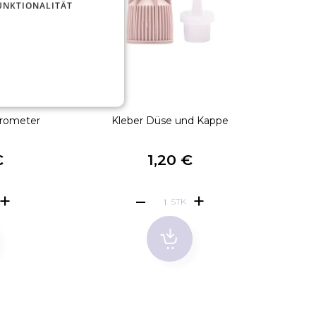
UNKTIONALITÄT
rometer
Kleber Düse und Kappe
€
1,20 €
STK