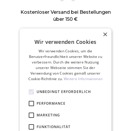
Kostenloser Versand bei Bestellungen
über 150 €
×
Wir verwenden Cookies
Wir verwenden Cookies, um die
Benutzerfreundlichkeit unserer Website zu
Wir versenden an Werktagen innerhalb
verbessern. Durch die weitere Nutzung
von 24 Stunden
unserer Webseite stimmen Sie der
Verwendung von Cookies gemäß unserer
Cookie-Richtlinie zu.
Weitere Informationen
UNBEDINGT ERFORDERLICH
PERFORMANCE
30 Tage Rückgaberecht
MARKETING
FUNKTIONALITÄT
ZUGEHÖRIGE PRODUKTE