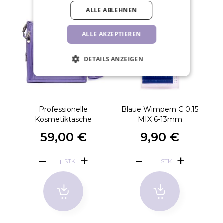
ALLE ABLEHNEN
ALLE AKZEPTIEREN
DETAILS ANZEIGEN
Professionelle
Blaue Wimpern C 0,15
Li
Kosmetiktasche
MIX 6-13mm
59,00 €
9,90 €
STK
STK