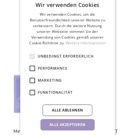
Wir verwenden Cookies
Wir verwenden Cookies, um die
Benutzerfreundlichkeit unserer Website zu
30 Tage Rückgaberecht
verbessern. Durch die weitere Nutzung
unserer Webseite stimmen Sie der
Verwendung von Cookies gemäß unserer
Cookie-Richtlinie zu.
Weitere Informationen
ZUGEHÖRIGE PRODUKTE
UNBEDINGT ERFORDERLICH
PERFORMANCE
MARKETING
FUNKTIONALITÄT
ALLE ABLEHNEN
ALLE AKZEPTIEREN
Mini Gelpflaster 1 Stk. (2
Wimpernkleber JET
P