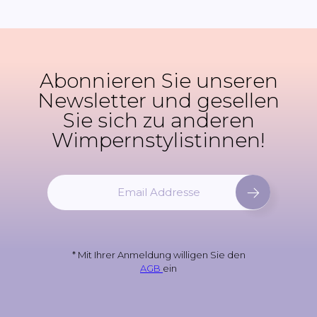
Abonnieren Sie unseren
Newsletter und gesellen
Sie sich zu anderen
Wimpernstylistinnen!
M
e
l
d
e
* Mit Ihrer Anmeldung willigen Sie den
n
AGB
ein
S
i
e