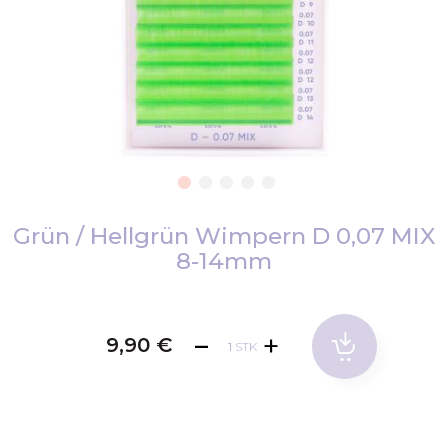
Zum
Anfang
Grün / Hellgrün Wimpern D 0,07 MIX
der
8-14mm
Bildgalerie
springen
9,90 €
STK