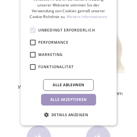
ZUGEHÖRIGE PRODUKTE
unserer Webseite stimmen Sie der
Verwendung von Cookies gemäß unserer
Cookie-Richtlinie zu.
Weitere Informationen
UNBEDINGT ERFORDERLICH
PERFORMANCE
MARKETING
FUNKTIONALITÄT
ALLE ABLEHNEN
Wimpernkleber JET
3M Microfoam
BLACK
Schaumpflaster 25mm
ALLE AKZEPTIEREN
21,50 €
5,70 €
DETAILS ANZEIGEN
STK
STK